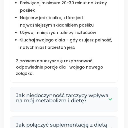
Poświęcaj minimum 20-30 minut na każdy
posiłek
Najpierw jedz białko, które jest
najważniejszym składnikiem posiłku
Używaj mniejszych talerzy i sztućców
Słuchaj swojego ciała - gdy czujesz pełność,
natychmiast przestań jeść
Z czasem nauczysz się rozpoznawać
odpowiednie porcje dla Twojego nowego
żołądka.
Jak niedoczynność tarczycy wpływa
na mój metabolizm i dietę?
Niedoczynność tarczycy spowalnia
metabolizm, co może utrudniać redukcję
Jak połączyć suplementację z dietą
wagi. Jednak właściwe podejście pomoże