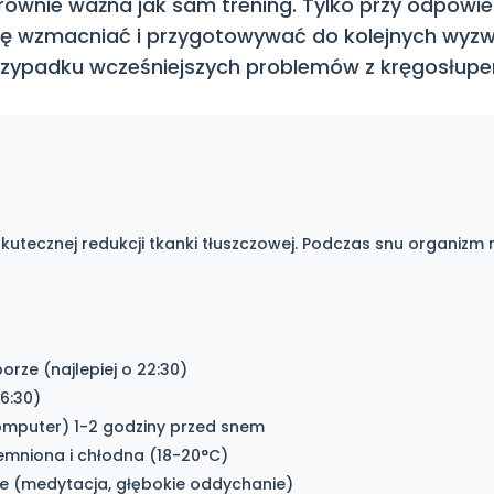
 równie ważna jak sam trening. Tylko przy odpow
ę wzmacniać i przygotowywać do kolejnych wyzw
rzypadku wcześniejszych problemów z kręgosłupe
utecznej redukcji tkanki tłuszczowej. Podczas snu organizm 
orze (najlepiej o 22:30)
6:30)
 komputer) 1-2 godziny przed snem
iemniona i chłodna (18-20°C)
jne (medytacja, głębokie oddychanie)