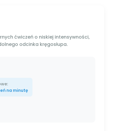
nych ćwiczeń o niskiej intensywności,
dolnego odcinka kręgosłupa.
owe:
zeń na minutę