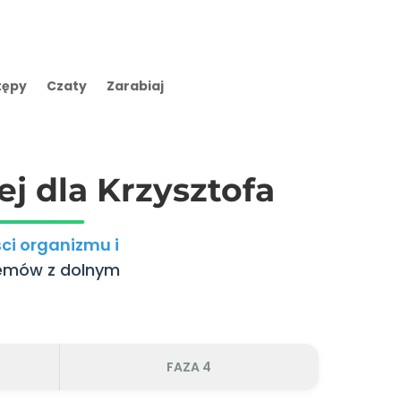
tępy
Czaty
Zarabiaj
j dla Krzysztofa
ci organizmu i
lemów z dolnym
FAZA 4