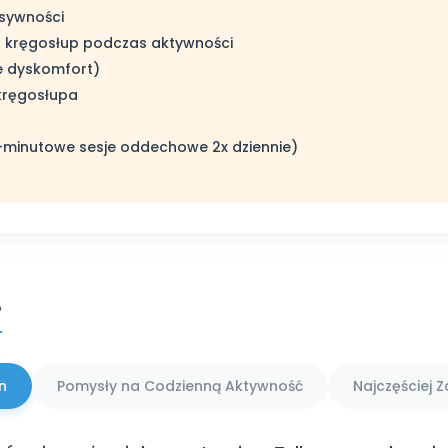
nsywności
o kręgosłup podczas aktywności
nie dyskomfort)
kręgosłupa
(5-minutowe sesje oddechowe 2x dziennie)
e
n
Pomysły na Codzienną Aktywność
Najczęściej 