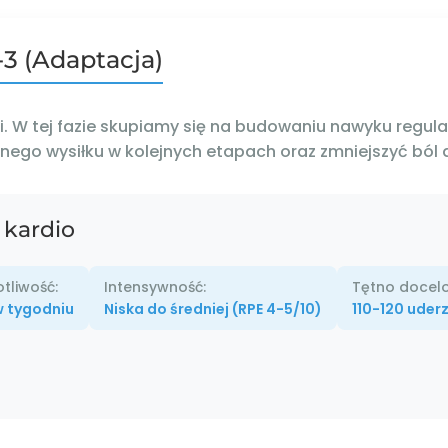
-3 (Adaptacja)
 W tej fazie skupiamy się na budowaniu nawyku regular
ego wysiłku w kolejnych etapach oraz zmniejszyć ból 
 kardio
tliwość:
Intensywność:
Tętno docel
w tygodniu
Niska do średniej (RPE 4-5/10)
110-120 uder