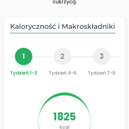
cukrzycą.
Kaloryczność i Makroskładniki
1
2
3
Tydzień 1-3
Tydzień 4-6
Tydzień 7-9
1825
kcal