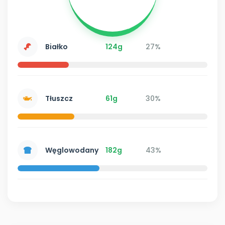
Białko
124g
27%
Tłuszcz
61g
30%
Węglowodany
182g
43%