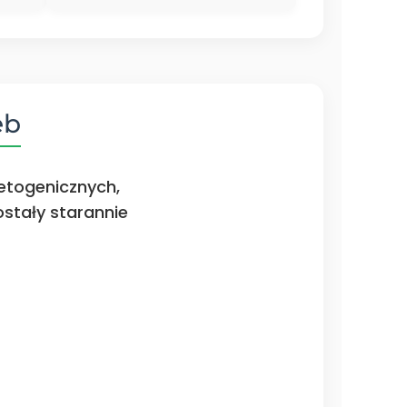
eb
ketogenicznych,
ostały starannie