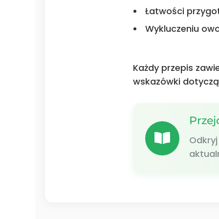
Łatwości przyg
Wykluczeniu owo
Każdy przepis zawie
wskazówki dotycząc
Przej
Odkryj
aktual