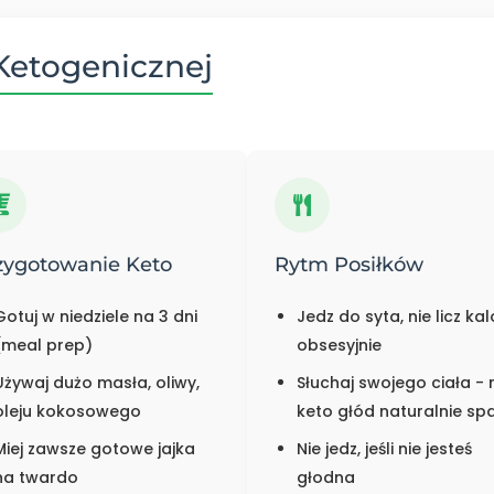
 Ketogenicznej
zygotowanie Keto
Rytm Posiłków
Gotuj w niedziele na 3 dni
Jedz do syta, nie licz kalo
(meal prep)
obsesyjnie
Używaj dużo masła, oliwy,
Słuchaj swojego ciała - 
oleju kokosowego
keto głód naturalnie sp
Miej zawsze gotowe jajka
Nie jedz, jeśli nie jesteś
na twardo
głodna