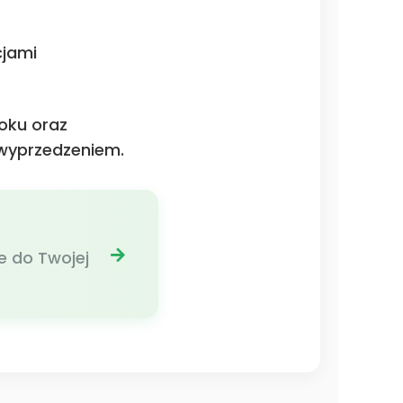
cjami
roku oraz
 wyprzedzeniem.
e do Twojej