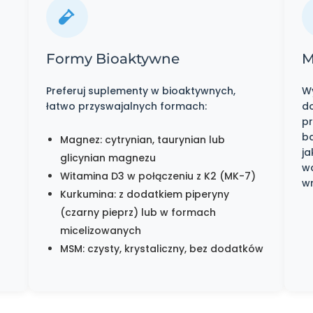
Formy Bioaktywne
M
Preferuj suplementy w bioaktywnych,
Wy
łatwo przyswajalnych formach:
d
p
ba
Magnez: cytrynian, taurynian lub
ja
glicynian magnezu
w
Witamina D3 w połączeniu z K2 (MK-7)
w
Kurkumina: z dodatkiem piperyny
(czarny pieprz) lub w formach
micelizowanych
MSM: czysty, krystaliczny, bez dodatków