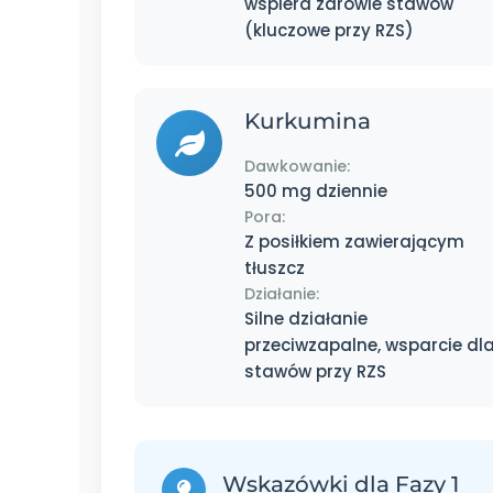
wspiera zdrowie stawów
(kluczowe przy RZS)
Kurkumina
Dawkowanie:
500 mg dziennie
Pora:
Z posiłkiem zawierającym
tłuszcz
Działanie:
Silne działanie
przeciwzapalne, wsparcie dl
stawów przy RZS
Wskazówki dla Fazy 1