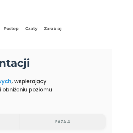
Postep
Czaty
Zarabiaj
tacji
wych
, wspierający
i obniżeniu poziomu
FAZA 4