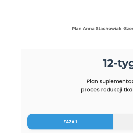
Plan Anna Stachowiak -Sz
12-t
Plan suplementa
proces redukcji tk
FAZA 1