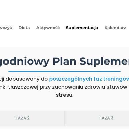
ewczyk
Dieta
Aktywność
Suplementacja
Kalendarz
ygodniowy Plan Suplemen
cji dopasowany do
poszczególnych faz treningo
anki tłuszczowej przy zachowaniu zdrowia stawów 
stresu.
FAZA 2
FAZA 3