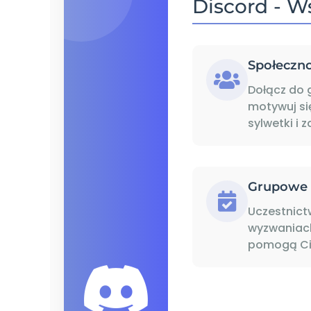
Discord - W
Społeczn
Dołącz do 
motywuj si
sylwetki i 
Grupowe
Uczestnic
wyzwaniach
pomogą Ci