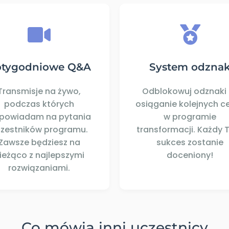
otygodniowe Q&A
System odzna
Transmisje na żywo,
Odblokowuj odznaki 
podczas których
osiąganie kolejnych c
powiadam na pytania
w programie
zestników programu.
transformacji. Każdy 
Zawsze będziesz na
sukces zostanie
ieżąco z najlepszymi
doceniony!
rozwiązaniami.
Co mówią inni uczestnicy