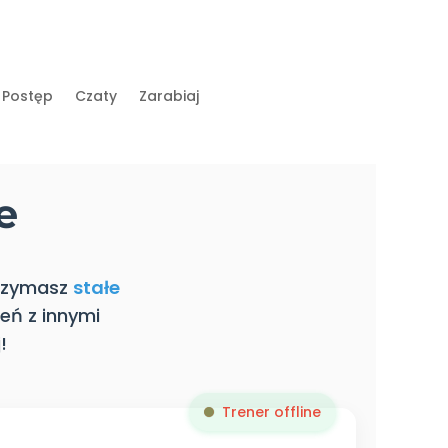
Postęp
Czaty
Zarabiaj
e
trzymasz
stałe
eń z innymi
!
Trener offline