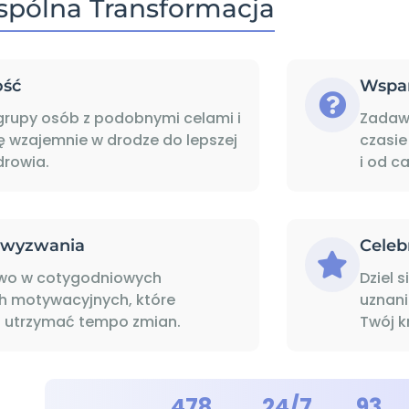
spólna Transformacja
ość
Wspar
grupy osób z podobnymi celami i
Zadawa
ę wzajemnie w drodze do lepszej
czasie
zdrowia.
i od c
 wyzwania
Celeb
two w cotygodniowych
Dziel 
 motywacyjnych, które
uznani
 utrzymać tempo zmian.
Twój k
478
24/7
93