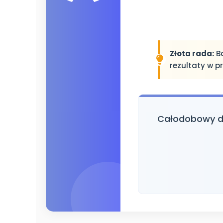
Złota rada:
Ba
rezultaty w p
Całodobowy do