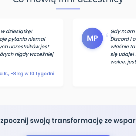
 w dziesiątkę!
Gdy mam o
MP
oje pytania niemal
Discord i 
ych uczestników jest
właśnie ta
tórych nigdy wcześniej
się udaje!
walce, jes
 K., -8 kg w 10 tygodni
 rozpocznij swoją transformację ze wspa