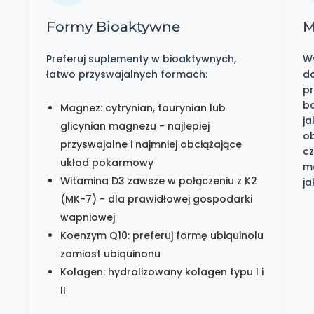
Formy Bioaktywne
M
Preferuj suplementy w bioaktywnych,
Wy
łatwo przyswajalnych formach:
d
p
ba
Magnez: cytrynian, taurynian lub
ja
glicynian magnezu - najlepiej
o
przyswajalne i najmniej obciążające
cz
układ pokarmowy
mo
Witamina D3 zawsze w połączeniu z K2
ja
(MK-7) - dla prawidłowej gospodarki
wapniowej
Koenzym Q10: preferuj formę ubiquinolu
zamiast ubiquinonu
Kolagen: hydrolizowany kolagen typu I i
II