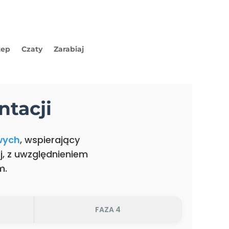
tep
Czaty
Zarabiaj
tacji
wych
, wspierający
j, z uwzględnieniem
m.
FAZA 4