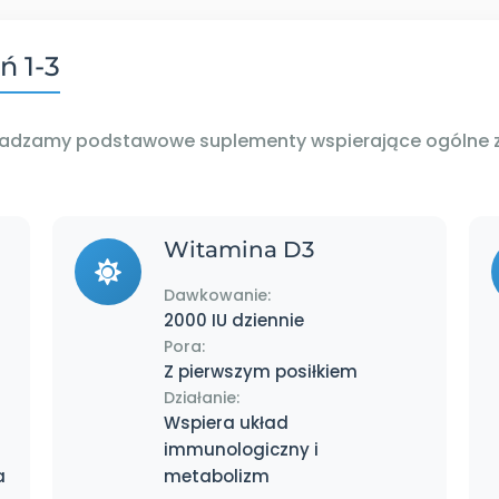
ń 1-3
adzamy podstawowe suplementy wspierające ogólne zdro
Witamina D3
Dawkowanie:
2000 IU dziennie
Pora:
Z pierwszym posiłkiem
Działanie:
Wspiera układ
immunologiczny i
a
metabolizm