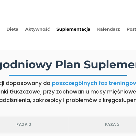
Dieta
Aktywność
Suplementacja
Kalendarz
Pos
ygodniowy Plan Suplemen
cji dopasowany do
poszczególnych faz treningo
anki tłuszczowej przy zachowaniu masy mięśniowe
adciśnienia, zakrzepicy i problemów z kręgosłupe
FAZA 2
FAZA 3