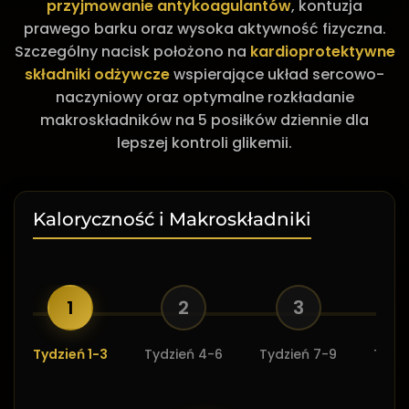
przyjmowanie antykoagulantów
, kontuzja
prawego barku oraz wysoka aktywność fizyczna.
Szczególny nacisk położono na
kardioprotektywne
składniki odżywcze
wspierające układ sercowo-
naczyniowy oraz optymalne rozkładanie
makroskładników na 5 posiłków dziennie dla
lepszej kontroli glikemii.
Kaloryczność i Makroskładniki
1
2
3
Tydzień 1-3
Tydzień 4-6
Tydzień 7-9
Tydzi