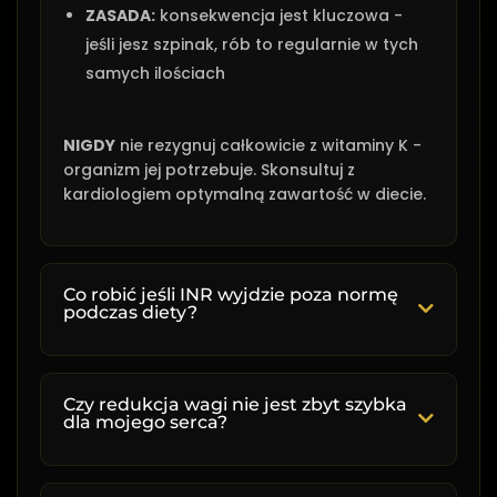
ZASADA:
konsekwencja jest kluczowa -
jeśli jesz szpinak, rób to regularnie w tych
samych ilościach
NIGDY
nie rezygnuj całkowicie z witaminy K -
organizm jej potrzebuje. Skonsultuj z
kardiologiem optymalną zawartość w diecie.
Co robić jeśli INR wyjdzie poza normę
podczas diety?
Nieprawidłowe INR to sytuacja wymagająca
natychmiastowej reakcji:
Czy redukcja wagi nie jest zbyt szybka
dla mojego serca?
INR > 3,5:
natychmiast skontaktuj się z
Twój plan został zaprojektowany z
kardiologiem, unikaj aktywności mogących