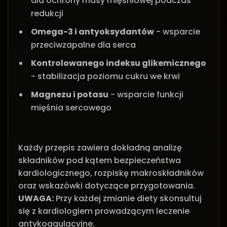
dla ochrony masy mięśniowej podczas
redukcji
Omega-3 i antyoksydantów
- wsparcie
przeciwzapalne dla serca
Kontrolowanego indeksu glikemicznego
- stabilizacja poziomu cukru we krwi
Magnezu i potasu
- wsparcie funkcji
mięśnia sercowego
Każdy przepis zawiera dokładną analizę
składników pod kątem bezpieczeństwa
kardiologicznego, rozpiskę makroskładników
oraz wskazówki dotyczące przygotowania.
UWAGA:
Przy każdej zmianie diety skonsultuj
się z kardiologiem prowadzącym leczenie
antykoagulacyjne.