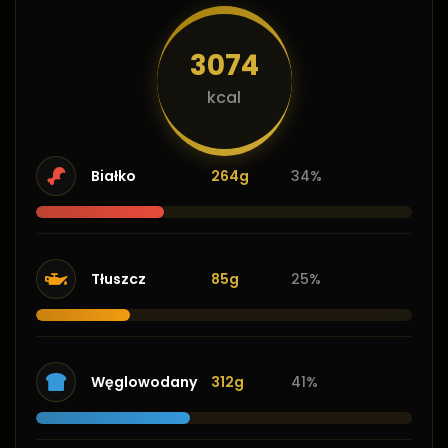
3074
kcal
Białko
264g
34%
Tłuszcz
85g
25%
Węglowodany
312g
41%