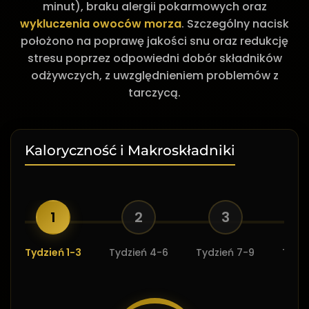
minut), braku alergii pokarmowych oraz
wykluczenia owoców morza
. Szczególny nacisk
położono na poprawę jakości snu oraz redukcję
stresu poprzez odpowiedni dobór składników
odżywczych, z uwzględnieniem problemów z
tarczycą.
Kaloryczność i Makroskładniki
1
2
3
Tydzień 1-3
Tydzień 4-6
Tydzień 7-9
Tydzi