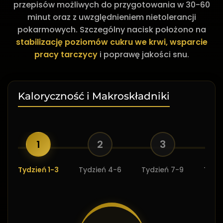
przepisów możliwych do przygotowania w 30-60
minut oraz z uwzględnieniem nietolerancji
pokarmowych. Szczególny nacisk położono na
stabilizację poziomów cukru we krwi, wsparcie
pracy tarczycy
i poprawę jakości snu.
Kaloryczność i Makroskładniki
1
2
3
Tydzień 1-3
Tydzień 4-6
Tydzień 7-9
Tydzi