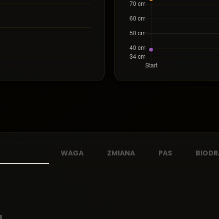
WAGA
ZMIANA
PAS
BIODR
!