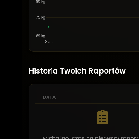
Historia Twoich Raportów
DATA
Michalino, czas na pierwszy raport