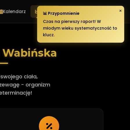
×
Kalendarz
Postęp
Czaty
Zarabiaj
📊 Przypomnienie
Czas na pierwszy raport! W
młodym wieku systematyczność to
klucz.
a Wabińska
swojego ciała,
rzewagę - organizm
eterminację!