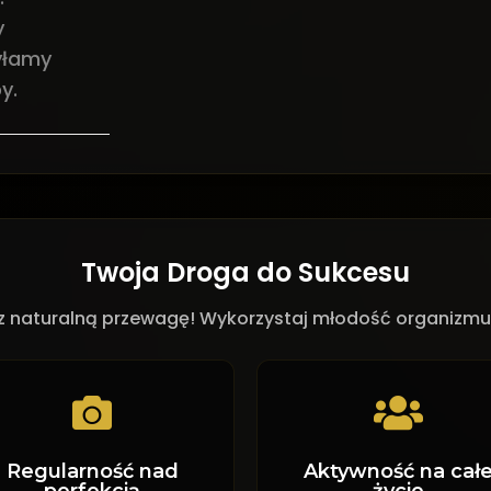
y
yłamy
y.
Twoja Droga do Sukcesu
sz naturalną przewagę! Wykorzystaj młodość organizmu
Regularność nad
Aktywność na cał