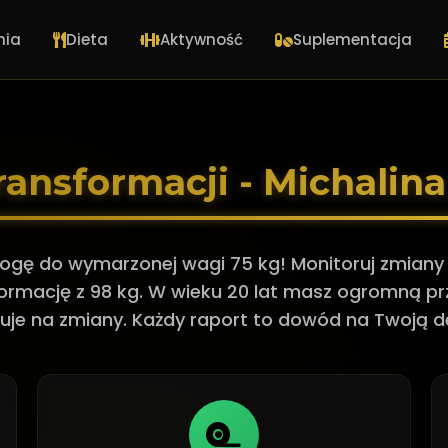
nia
Dieta
Aktywność
Suplementacja
ransformacji - Michalin
rogę do wymarzonej wagi 75 kg! Monitoruj zmiany 
ormację z 98 kg. W wieku 20 lat masz ogromną p
uje na zmiany. Każdy raport to dowód na Twoją d