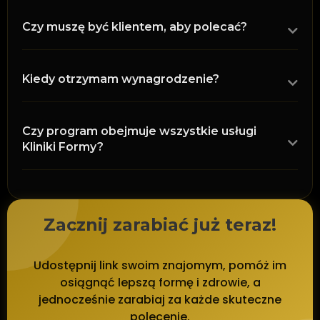
Czy muszę być klientem, aby polecać?
Kiedy otrzymam wynagrodzenie?
Czy program obejmuje wszystkie usługi
Kliniki Formy?
Zacznij zarabiać już teraz!
Udostępnij link swoim znajomym, pomóż im
osiągnąć lepszą formę i zdrowie, a
jednocześnie zarabiaj za każde skuteczne
polecenie.