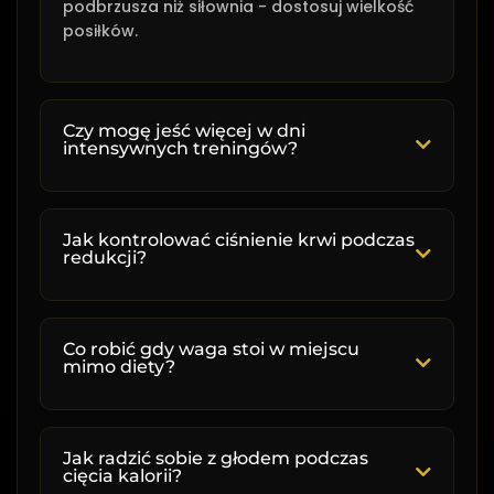
podbrzusza niż siłownia - dostosuj wielkość
posiłków.
Czy mogę jeść więcej w dni
intensywnych treningów?
Tak, w dni treningowych możesz zrobić
drobne korekty, ale zachowaj kontrolę:
Jak kontrolować ciśnienie krwi podczas
redukcji?
Dni siłowni:
+100-150 kcal głównie z
Przy Twoim nadciśnieniu wymagana jest
węglowodanów po treningu
szczególna ostrożność podczas redukcji:
Co robić gdy waga stoi w miejscu
Dni karate:
+50-100 kcal, focus na
mimo diety?
elektrolitach i hydracji
Sód:
Maksymalnie 2300mg dziennie, unikaj
Dni podwójnych treningów:
+200 kcal,
W rekompozyji waga może "stać" przy
przetworzonej żywności
jednoczesnej poprawie składu ciała:
rozłożone na 2 dodatkowe przekąski
Jak radzić sobie z głodem podczas
Potas:
Zwiększ spożycie - banany,
cięcia kalorii?
Dni odpoczynku:
Trzymaj się bazowej
pomidory, szpinak, awokado