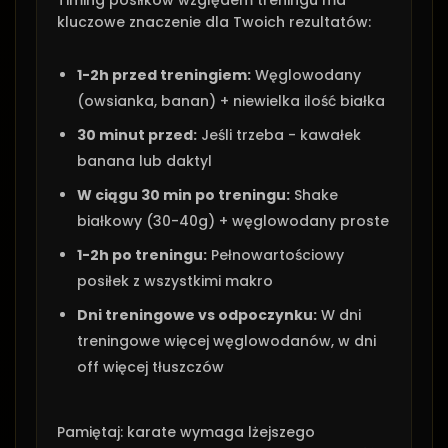
Timing posiłków względem treningu ma
kluczowe znaczenie dla Twoich rezultatów:
1-2h przed treningiem:
Węglowodany
(owsianka, banan) + niewielka ilość białka
30 minut przed:
Jeśli trzeba - kawałek
banana lub daktyl
W ciągu 30 min po treningu:
Shake
białkowy (30-40g) + węglowodany proste
1-2h po treningu:
Pełnowartościowy
posiłek z wszystkimi makro
Dni treningowe vs odpoczynku:
W dni
treningowe więcej węglowodanów, w dni
off więcej tłuszczów
Pamiętaj: karate wymaga lżejszego