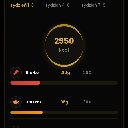
Tydzień 1-3
Tydzień 4-6
Tydzień 7-9
Tydzi
2950
kcal
Białko
210g
28%
Tłuszcz
98g
30%