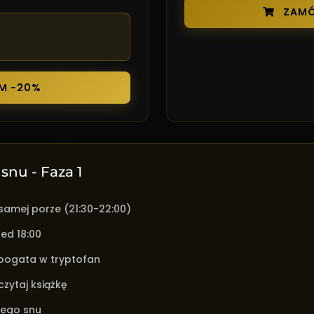
ZAMÓ
M -20%
nu - Faza 1
 samej porze (21:30-22:00)
ed 18:00
 bogata w tryptofan
zytaj książkę
zego snu