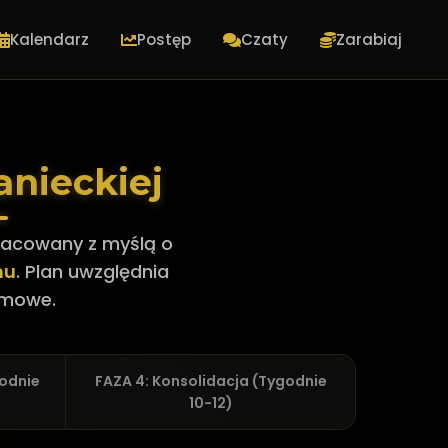
Kalendarz
Postęp
Czaty
Zarabiaj
anieckiej
racowany z myślą o
nu
. Plan uwzględnia
rmowe.
godnie
FAZA 4: Konsolidacja (Tygodnie
10-12)