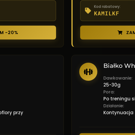
Kod rabatowy:
KAMILKF
M -20%
ZAM
Białko Wh
Dawkowanie:
25-30g
Pora:
Po treningu 
Działanie:
flory przy
Kontynuacja 