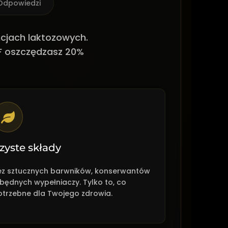
 Odpowiedzi
ncjach laktozowych.
KF oszczędzasz 20%
zyste składy
ez sztucznych barwników, konserwantów
zbędnych wypełniaczy. Tylko to, co
otrzebne dla Twojego zdrowia.