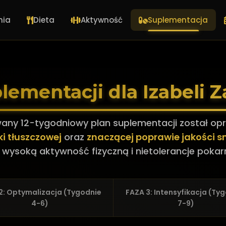
nia
Dieta
Aktywność
Suplementacja
lementacji dla Izabeli Z
wany 12-tygodniowy plan suplementacji został op
ki tłuszczowej
oraz
znaczącej poprawie jakości s
 wysoką aktywność fizyczną i nietolerancje poka
2: Optymalizacja (Tygodnie
FAZA 3: Intensyfikacja (Ty
4-6)
7-9)