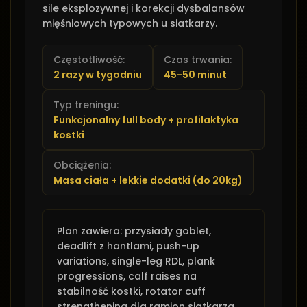
sile eksplozywnej i korekcji dysbalansów
mięśniowych typowych u siatkarzy.
Częstotliwość:
Czas trwania:
2 razy w tygodniu
45-50 minut
Typ treningu:
Funkcjonalny full body + profilaktyka
kostki
Obciążenia:
Masa ciała + lekkie dodatki (do 20kg)
Plan zawiera: przysiady goblet,
deadlift z hantlami, push-up
variations, single-leg RDL, plank
progressions, calf raises na
stabilność kostki, rotator cuff
strengthening dla ramion siatkarza.