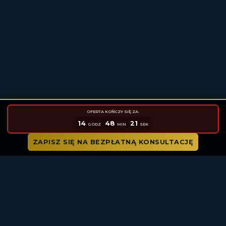
OFERTA KOŃCZY SIĘ ZA:
14
48
20
GODZ
MIN
SEK
ZAPISZ SIĘ NA BEZPŁATNĄ KONSULTACJĘ
Co Otrzymasz Po Wypełnieniu
Formularza?