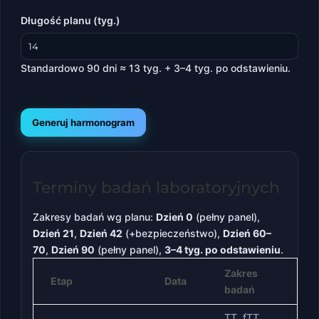
Długość planu (tyg.)
Standardowo 90 dni ≈ 13 tyg. + 3–4 tyg. po odstawieniu.
Generuj harmonogram
Terminy badań laboratoryjnych
Zakresy badań wg planu:
Dzień 0
(pełny panel),
Dzień 21
,
Dzień 42
(+bezpieczeństwo),
Dzień 60–
70
,
Dzień 90
(pełny panel),
3–4 tyg. po odstawieniu
.
Zakres
Etap
Data
badań
TT, fTT,