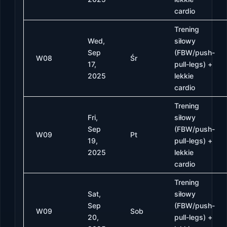
cardio
Trening
Wed,
siłowy
Sep
(FBW/push-
W08
Śr
17,
pull-legs) +
2025
lekkie
cardio
Trening
Fri,
siłowy
Sep
(FBW/push-
W09
Pt
19,
pull-legs) +
2025
lekkie
cardio
Trening
Sat,
siłowy
Sep
(FBW/push-
W09
Sob
20,
pull-legs) +