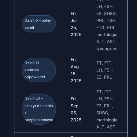
LH, FSH,
Fri,
E2, SHBG,
Jul
PRL, TSH,
Dzień 0 – pełny
25,
FT3, FT4,
panel
2025
morfologia,
ALT, AST,
lipidogram
Fri,
TT, fTT,
Dzień 21 –
Aug
LH, FSH,
kontrola
15,
E2, PRL
odpowiedzi
2025
TT, fTT,
Fri,
LH, FSH,
Dzień 42 –
Sep
E2, PRL,
szczyt działania
05,
SHBG,
+
2025
morfologia,
bezpieczeństwo
ALT, AST