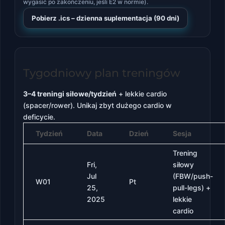
wygasić po zakończeniu, jeśli E2 w normie).
Pobierz .ics – dzienna suplementacja (90 dni)
Tygodniowy plan treningów
3–4 treningi siłowe/tydzień
+ lekkie cardio
(spacer/rower). Unikaj zbyt dużego cardio w
deficycie.
Tydzień
Data
Dzień
Sesja
Trening
Fri,
siłowy
Jul
(FBW/push-
W01
Pt
25,
pull-legs) +
2025
lekkie
cardio