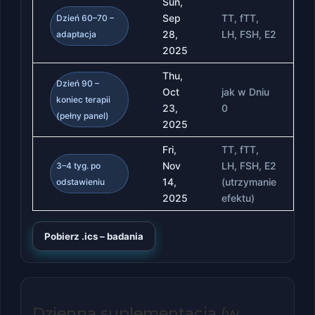
Sun,
Sep
TT, fTT,
Dzień 60–70 –
28,
LH, FSH, E2
adaptacja
2025
Thu,
Dzień 90 –
Oct
jak w Dniu
koniec terapii
23,
0
(pełny panel)
2025
Fri,
TT, fTT,
Nov
LH, FSH, E2
3–4 tyg. po
14,
(utrzymanie
odstawieniu
2025
efektu)
Pobierz .ics – badania
Dzienna suplementacja (w