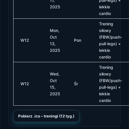
11,
pull-legs) +
2025
lekkie
cardio
Trening
Mon,
siłowy
Oct
(FBW/push-
W12
Pon
13,
pull-legs) +
2025
lekkie
cardio
Trening
Wed,
siłowy
Oct
(FBW/push-
W12
Śr
15,
pull-legs) +
2025
lekkie
cardio
Pobierz .ics – treningi (12 tyg.)