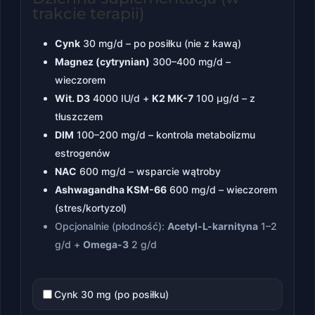
trakcie terapii)
Cynk
30 mg/d – po posiłku (nie z kawą)
Magnez (cytrynian)
300–400 mg/d –
wieczorem
Wit. D3
4000 IU/d +
K2 MK-7
100 µg/d – z
tłuszczem
DIM
100–200 mg/d – kontrola metabolizmu
estrogenów
NAC
600 mg/d – wsparcie wątroby
Ashwagandha KSM-66
600 mg/d – wieczorem
(stres/kortyzol)
Opcjonalnie (płodność):
Acetyl-L-karnityna
1–2
g/d +
Omega-3
2 g/d
Cynk 30 mg (po posiłku)