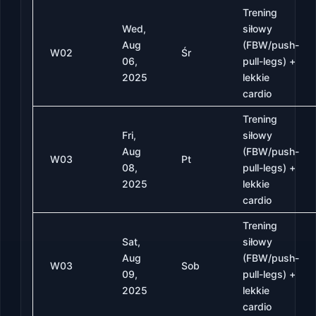
Trening
Wed,
siłowy
Aug
(FBW/push-
W02
Śr
06,
pull-legs) +
2025
lekkie
cardio
Trening
Fri,
siłowy
Aug
(FBW/push-
W03
Pt
08,
pull-legs) +
2025
lekkie
cardio
Trening
Sat,
siłowy
Aug
(FBW/push-
W03
Sob
09,
pull-legs) +
2025
lekkie
cardio